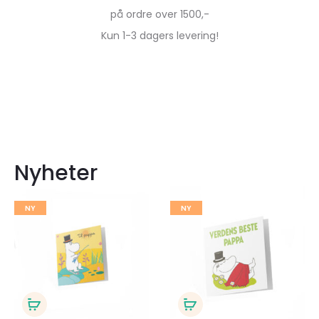
på ordre over 1500,-
Kun 1-3 dagers levering!
Nyheter
Legg
Legg
NY
NY
til
til
ønskeliste
ønsk
Legg
Legg