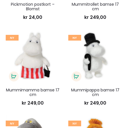
i
i
Pickmotion postkort –
Mummitrollet bamse 17
Blomst
cm
handlekurv
handlekurv
kr
24,00
kr
249,00
Legg
Legg
NY
NY
til
til
ønskeliste
ønsk
Legg
Legg
i
i
Mummimamma bamse 17
Mummipappa bamse 17
cm
cm
handlekurv
handlekurv
kr
249,00
kr
249,00
Legg
Legg
NY
NY