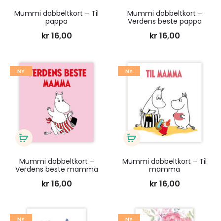
i
i
Mummi dobbeltkort – Til
Mummi dobbeltkort –
pappa
Verdens beste pappa
handlekurv
handlekurv
kr
16,00
kr
16,00
Legg
Legg
NY
NY
til
til
ønskeliste
ønsk
Legg
Legg
i
i
Mummi dobbeltkort –
Mummi dobbeltkort – Til
Verdens beste mamma
mamma
handlekurv
handlekurv
kr
16,00
kr
16,00
Legg
Legg
NY
NY