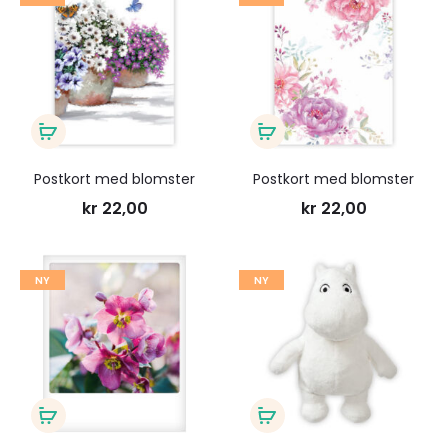
til
til
ønskeliste
ønsk
Legg
Legg
i
i
Postkort med blomster
Postkort med blomster
handlekurv
handlekurv
kr
22,00
kr
22,00
Legg
Legg
NY
NY
til
til
ønskeliste
ønsk
Legg
Legg