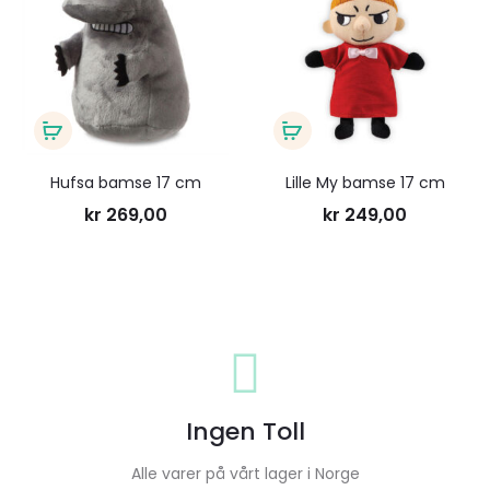
til
til
ønskeliste
ønsk
Legg
Legg
i
i
Hufsa bamse 17 cm
Lille My bamse 17 cm
handlekurv
handlekurv
kr
269,00
kr
249,00
Ingen Toll
Alle varer på vårt lager i Norge