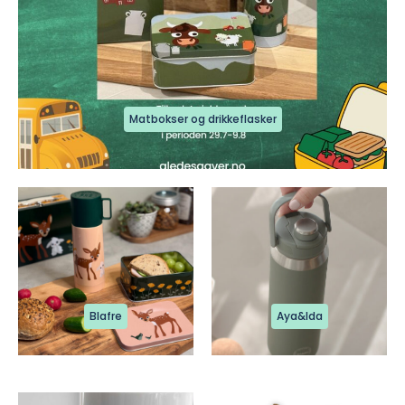
Matbokser og drikkeflasker
Blafre
Aya&Ida