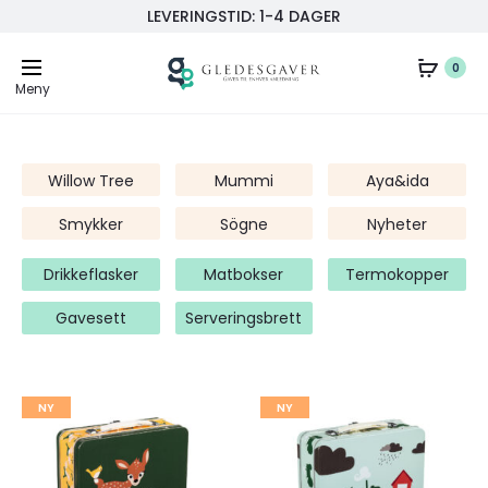
LEVERINGSTID: 1-4 DAGER
0
Meny
Willow Tree
Mummi
Aya&ida
Smykker
Sögne
Nyheter
Drikkeflasker
Matbokser
Termokopper
Gavesett
Serveringsbrett
Legg
Legg
NY
NY
til
til