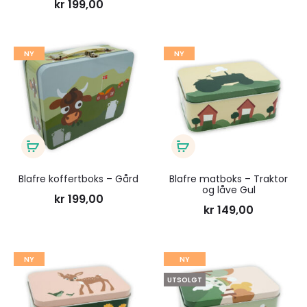
kr
199,00
Legg
Legg
NY
NY
til
til
ønskeliste
ønsk
Legg
Legg
i
i
Blafre koffertboks – Gård
Blafre matboks – Traktor
og låve Gul
handlekurv
handlekurv
kr
199,00
kr
149,00
Legg
Legg
NY
NY
UTSOLGT
til
til