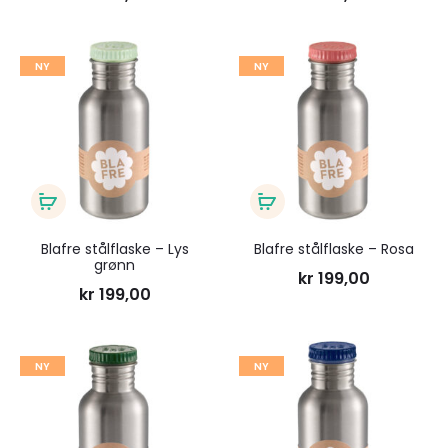
Legg
Legg
NY
NY
til
til
ønskeliste
ønsk
Legg
Legg
i
i
Blafre stålflaske – Lys
Blafre stålflaske – Rosa
grønn
handlekurv
handlekurv
kr
199,00
kr
199,00
Legg
Legg
NY
NY
til
til