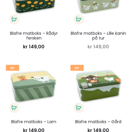
ønskeliste
ønsk
Legg
Les
i
mer
Blafre matboks – Rådyr
Blafre matboks – Lille kanin
fersken
på tur
handlekurv
kr
149,00
kr
149,00
Legg
Legg
NY
NY
til
til
ønskeliste
ønsk
Legg
Legg
i
i
Blafre matboks – Lam
Blafre matboks – Gård
handlekurv
handlekurv
kr
149,00
kr
149,00