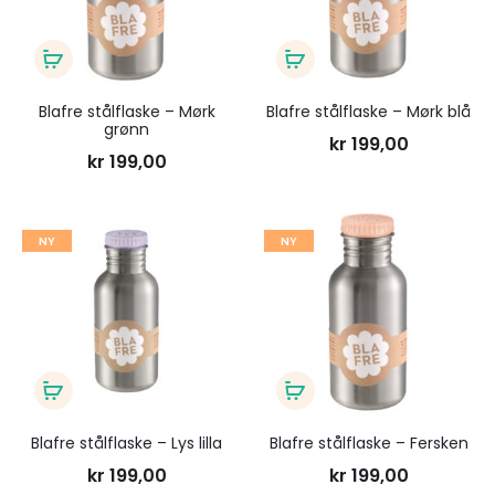
ønskeliste
ønsk
Legg
Legg
i
i
Blafre stålflaske – Mørk
Blafre stålflaske – Mørk blå
grønn
handlekurv
handlekurv
kr
199,00
kr
199,00
Legg
Legg
NY
NY
til
til
ønskeliste
ønsk
Legg
Legg
i
i
Blafre stålflaske – Lys lilla
Blafre stålflaske – Fersken
handlekurv
handlekurv
kr
199,00
kr
199,00