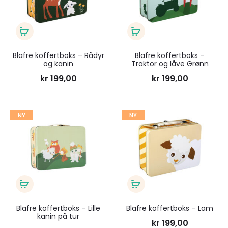
ønskeliste
ønsk
Legg
Legg
i
i
Blafre koffertboks – Rådyr
Blafre koffertboks –
og kanin
Traktor og låve Grønn
handlekurv
handlekurv
kr
199,00
kr
199,00
Legg
Legg
NY
NY
til
til
ønskeliste
ønsk
Legg
Legg
i
i
Blafre koffertboks – Lille
Blafre koffertboks – Lam
kanin på tur
handlekurv
handlekurv
kr
199,00