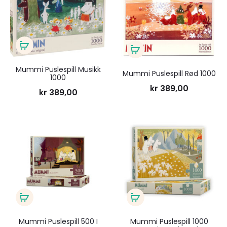
til
til
ønskeliste
ønsk
Legg
Legg
i
i
Mummi Puslespill Musikk
Mummi Puslespill Rød 1000
1000
handlekurv
handlekurv
kr
389,00
kr
389,00
Legg
Legg
til
til
ønskeliste
ønsk
Legg
Legg
i
i
Mummi Puslespill 500 I
Mummi Puslespill 1000