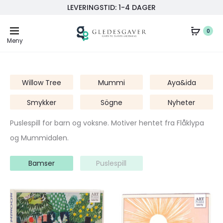
LEVERINGSTID: 1-4 DAGER
0
Meny
Willow Tree
Mummi
Aya&ida
Smykker
Sögne
Nyheter
Puslespill for barn og voksne. Motiver hentet fra Flåklypa
og Mummidalen.
Bamser
Puslespill
Legg
Legg