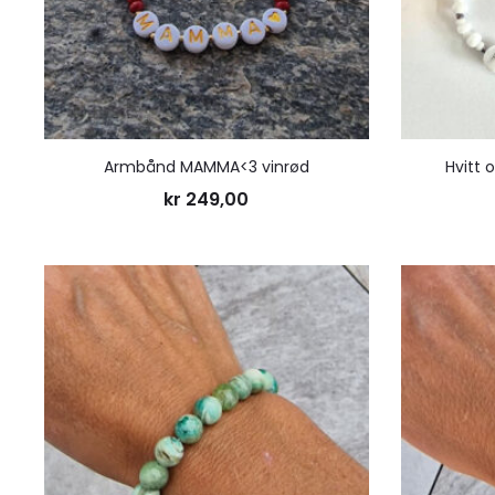
Armbånd MAMMA<3 vinrød
Hvitt
kr
249,00
Legg
til
ønskeliste