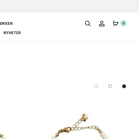
JØKKEN
0
NYHETER
Legg
Legg
til
til