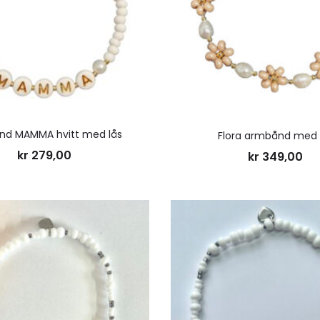
nd MAMMA hvitt med lås
Flora armbånd med 
kr
279,00
kr
349,00
Legg
til
ønskeliste