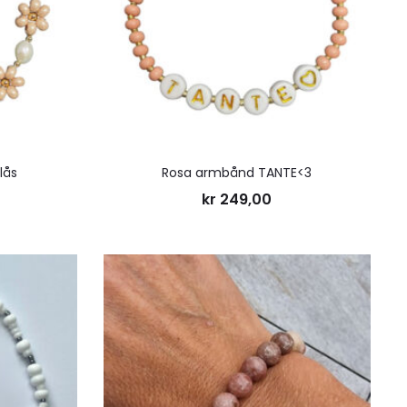
lås
Rosa armbånd TANTE<3
kr
249,00
Legg
Legg
til
til
ønskeliste
ønskelis