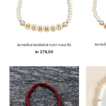
Armbå
Armbånd MORMOR hvitt med lås
kr
279,00
Legg
til
ønskeliste