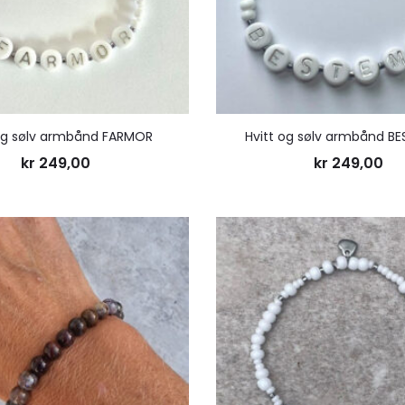
 og sølv armbånd FARMOR
Hvitt og sølv armbånd B
kr
249,00
kr
249,00
Legg
til
ønskeliste