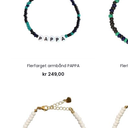
ønskeliste
Flerfarget armbånd PAPPA
Fle
kr
249,00
Legg
til
ønskeliste