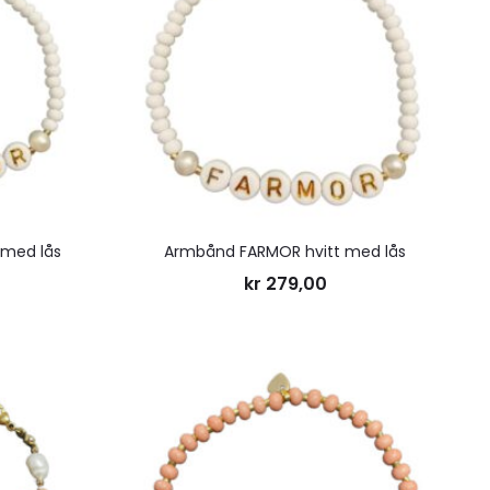
ønskeliste
ønskelis
 med lås
Armbånd FARMOR hvitt med lås
kr
279,00
Legg
Legg
til
til
ønskeliste
ønskelis