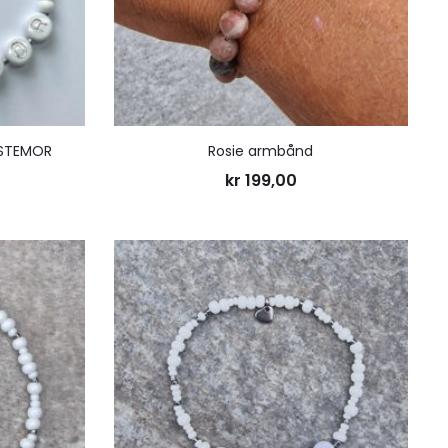
ESTEMOR
Rosie armbånd
kr
199,00
Legg
Legg
til
til
ønskeliste
ønskelis