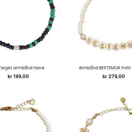
ønskeliste
rfarget armbånd herre
Armbånd BESTEMOR hvitt
kr
199,00
kr
279,00
Legg
til
ønskeliste