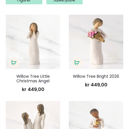
Figurer
Julekrybbe
Legg
Legg
til
til
ønskeliste
ønsk
Legg
Legg
i
i
Willow Tree Little
Willow Tree Bright 2026
Christmas Angel
handlekurv
handlekurv
kr
449,00
kr
449,00
Legg
Legg
til
til