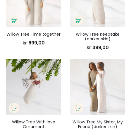
ønskeliste
ønsk
Legg
Legg
i
i
Willow Tree Time together
Willow Tree Keepsake
(darker skin)
handlekurv
handlekurv
kr
699,00
kr
399,00
Legg
Legg
til
til
ønskeliste
ønsk
Legg
Legg
i
i
Willow Tree With love
Willow Tree My Sister, My
Ornament
Friend (darker skin)
handlekurv
handlekurv