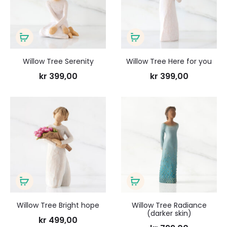
ønskeliste
ønsk
Legg
Legg
i
i
Willow Tree Serenity
Willow Tree Here for you
handlekurv
handlekurv
kr
399,00
kr
399,00
Legg
Legg
til
til
ønskeliste
ønsk
Legg
Legg
i
i
Willow Tree Bright hope
Willow Tree Radiance
(darker skin)
handlekurv
handlekurv
kr
499,00