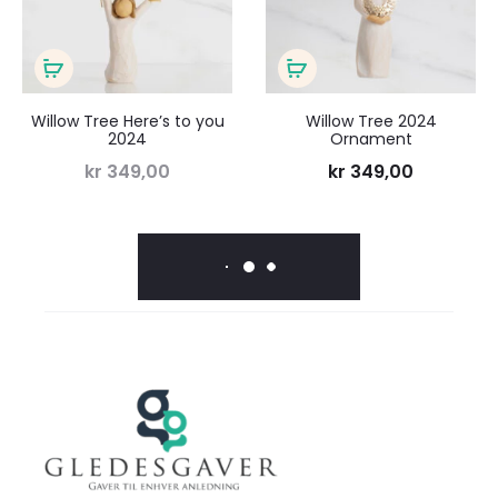
ønskeliste
ønsk
Les
Legg
mer
i
Willow Tree Here’s to you
Willow Tree 2024
2024
Ornament
handlekurv
kr
349,00
kr
349,00