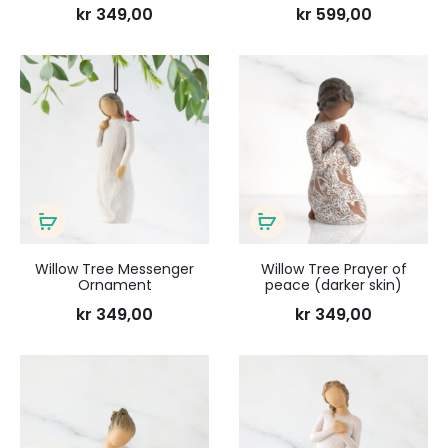
kr
349,00
kr
599,00
Legg
Legg
til
til
ønskeliste
ønsk
Legg
Legg
i
i
Willow Tree Messenger
Willow Tree Prayer of
Ornament
peace (darker skin)
handlekurv
handlekurv
kr
349,00
kr
349,00
Legg
Legg
til
til