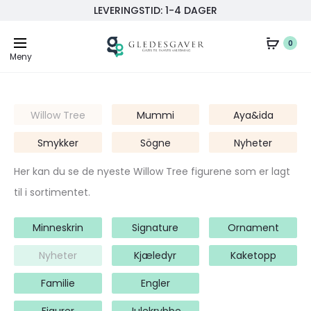
LEVERINGSTID: 1-4 DAGER
0
Meny
Willow Tree
Mummi
Aya&ida
Smykker
Sögne
Nyheter
Her kan du se de nyeste Willow Tree figurene som er lagt
til i sortimentet.
Minneskrin
Signature
Ornament
Nyheter
Kjæledyr
Kaketopp
Familie
Engler