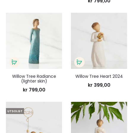
kr
799,00
Legg
Legg
til
til
ønskeliste
ønsk
Legg
Legg
i
i
Willow Tree Radiance
Willow Tree Heart 2024
(lighter skin)
handlekurv
handlekurv
kr
399,00
kr
799,00
Legg
Legg
UTSOLGT
til
til