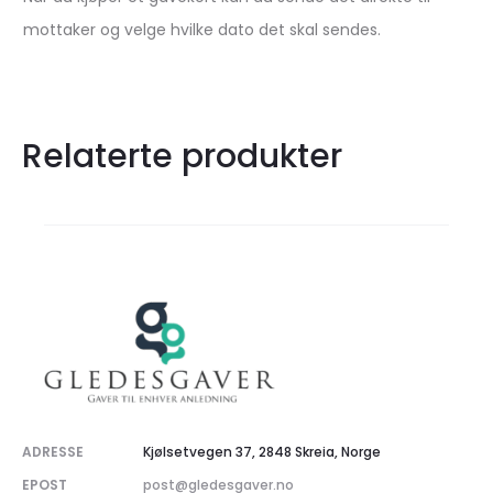
mottaker og velge hvilke dato det skal sendes.
Relaterte produkter
ADRESSE
Kjølsetvegen 37, 2848 Skreia, Norge
EPOST
post@gledesgaver.no