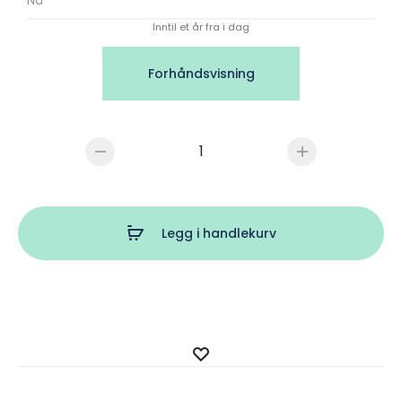
Inntil et år fra i dag
Forhåndsvisning
Gavekort
antall
Legg i handlekurv
Legg
til