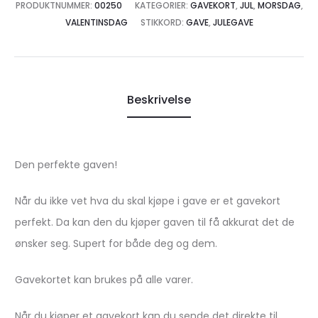
ønskeliste
PRODUKTNUMMER:
00250
KATEGORIER:
GAVEKORT
,
JUL
,
MORSDAG
,
VALENTINSDAG
STIKKORD:
GAVE
,
JULEGAVE
Beskrivelse
Den perfekte gaven!
Når du ikke vet hva du skal kjøpe i gave er et gavekort
perfekt. Da kan den du kjøper gaven til få akkurat det de
ønsker seg. Supert for både deg og dem.
Gavekortet kan brukes på alle varer.
Når du kjøper et gavekort kan du sende det direkte til