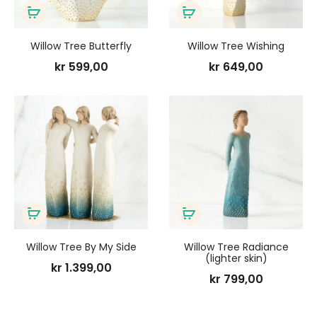
Legg
Legg
i
i
Willow Tree Butterfly
Willow Tree Wishing
handlekurv
handlekurv
kr
599,00
kr
649,00
Legg
Legg
til
til
ønskeliste
ønsk
Legg
Legg
i
i
Willow Tree By My Side
Willow Tree Radiance
(lighter skin)
handlekurv
handlekurv
kr
1.399,00
kr
799,00