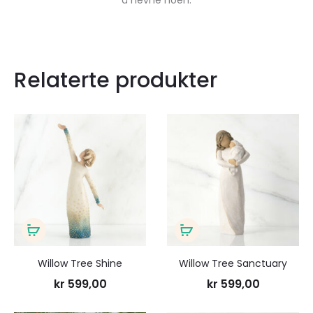
å nevne noen.
Relaterte produkter
Legg
Legg
til
til
ønskeliste
ønsk
Legg
Legg
i
i
Willow Tree Shine
Willow Tree Sanctuary
handlekurv
handlekurv
kr
599,00
kr
599,00