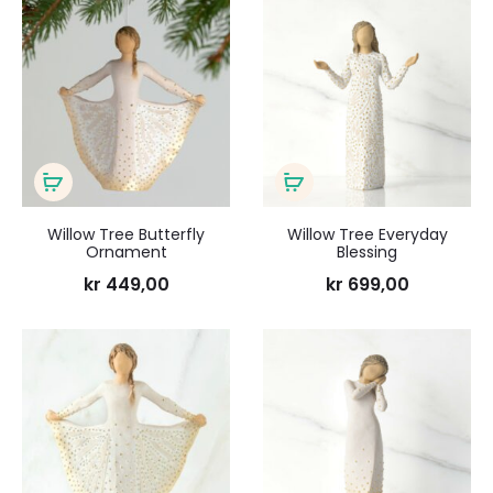
Legg
Legg
til
til
ønskeliste
ønsk
Legg
Legg
i
i
Willow Tree Butterfly
Willow Tree Everyday
Ornament
Blessing
handlekurv
handlekurv
kr
449,00
kr
699,00
Legg
Legg
til
til
ønskeliste
ønsk