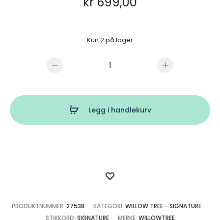
kr
699,00
Kun 2 på lager
Willow
Tree
Vigil
antall
Legg i handlekurv
Legg
til
ønskeliste
PRODUKTNUMMER:
27538
KATEGORI:
WILLOW TREE - SIGNATURE
STIKKORD:
SIGNATURE
MERKE:
WILLOWTREE