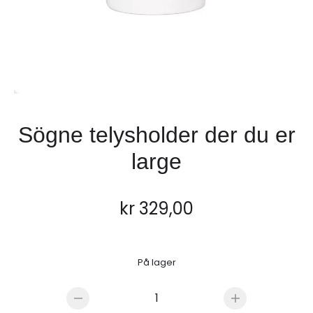
Sögne telysholder der du er
large
kr
329,00
På lager
Sögne
telysholder