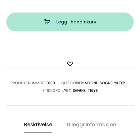
der
du
Legg i handlekurv
er
large
antall
Legg
til
ønskeliste
PRODUKTNUMMER:
10139
KATEGORIER:
SÖGNE
,
SÖGNELYKTER
STIKKORD:
LYKT
,
SØGNE
,
TELYS
Beskrivelse
Tilleggsinformasjon