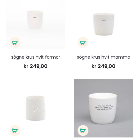
til
til
ønskeliste
ønsk
Legg
Legg
i
i
sögne krus hvit farmor
sögne krus hvit mamma
handlekurv
handlekurv
kr
249,00
kr
249,00
Legg
Legg
til
til
ønskeliste
ønsk
Legg
Legg