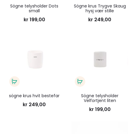
i
i
Sögne telysholder Dots
Sögne krus Trygve Skaug
small
hysj vær stille
handlekurv
handlekurv
kr
199,00
kr
249,00
Legg
Legg
til
til
ønskeliste
ønsk
Legg
Legg
i
i
sögne krus hvit bestefar
Sögne telysholder
Velfortjent liten
handlekurv
handlekurv
kr
249,00
kr
199,00
Legg
Legg