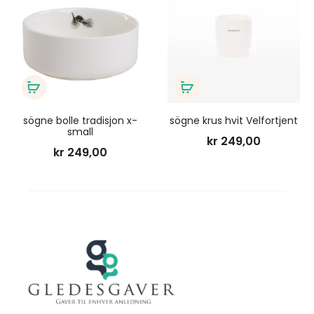
til
til
ønskeliste
ønsk
Legg
Legg
i
i
sögne bolle tradisjon x-
sögne krus hvit Velfortjent
small
handlekurv
handlekurv
kr
249,00
kr
249,00