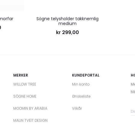
 morfar
Sögne telysholder takknemlig
medium
0
kr
299,00
MERKER
KUNDEPORTAL
H
WILLOW TREE
Min konto
Me
ti
SÖGNE HOME
Ønskeliste
MOOMIN BY ARABIA
Vilkår
MALIN TVEIT DESIGN