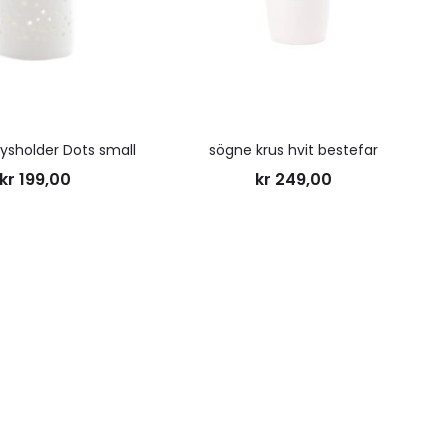
ønskeliste
ønskelis
ysholder Dots small
sögne krus hvit bestefar
kr
199,00
kr
249,00