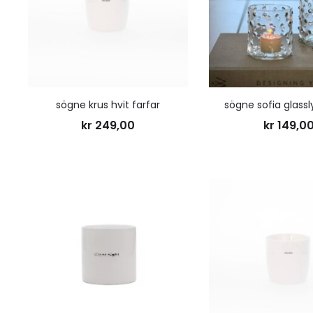
ønskeliste
sögne krus hvit farfar
sögne sofia glassl
kr
249,00
kr
149,0
Legg
til
ønskeliste