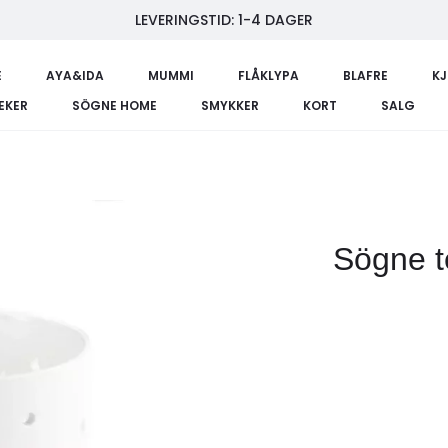
LEVERINGSTID: 1-4 DAGER
E
AYA&IDA
MUMMI
FLÅKLYPA
BLAFRE
K
LEKER
SÖGNE HOME
SMYKKER
KORT
SALG
Sögne t