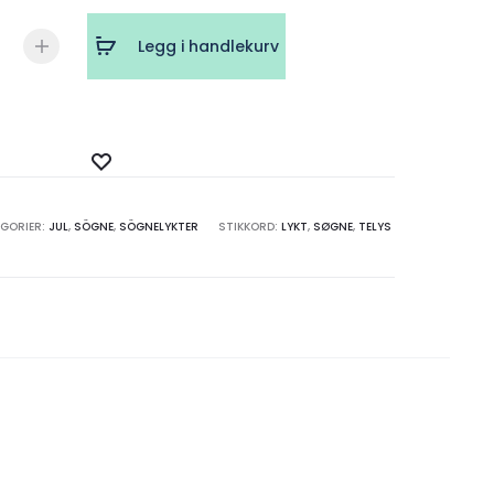
Legg i handlekurv
er
Legg
til
ønskeliste
EGORIER:
JUL
,
SÖGNE
,
SÖGNELYKTER
STIKKORD:
LYKT
,
SØGNE
,
TELYS