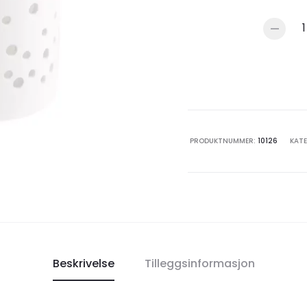
Sögne
telyshold
Dots
large
antall
PRODUKTNUMMER:
10126
KAT
Beskrivelse
Tilleggsinformasjon