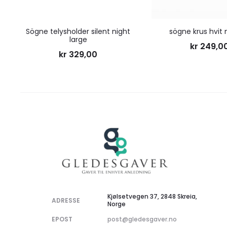
Sögne telysholder silent night
sögne krus hvit
large
kr
249,0
kr
329,00
Kjølsetvegen 37, 2848 Skreia,
ADRESSE
Norge
EPOST
post@gledesgaver.no