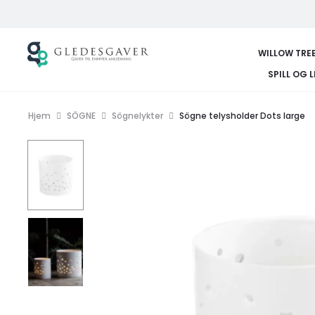
WILLOW TRE
SPILL OG 
Hjem
SÖGNE
Sögnelykter
Sögne telysholder Dots large