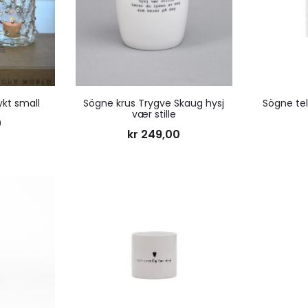
ønskeliste
ønskeliste
ykt small
Sögne krus Trygve Skaug hysj
Sögne tel
vær stille
0
kr
249,00
Legg
Legg
til
til
ønskeliste
ønskeliste