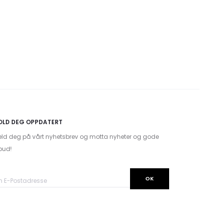
OLD DEG OPPDATERT
ld deg på vårt nyhetsbrev og motta nyheter og gode
lbud!