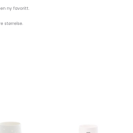
en ny favoritt.
e størrelse.
Legg
Legg
til
til