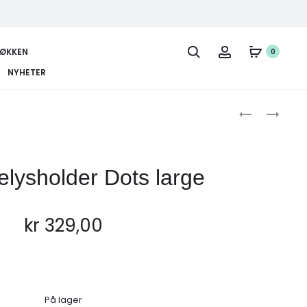
JØKKEN
0
NYHETER
Produc
SÖGNE
SÖGNE
TELYSHOLDE
TELYSHOLDE
naviga
DER
TAKKNEMLIG
DU
MEDIUM
elysholder Dots large
ER
LARGE
kr
329,00
På lager